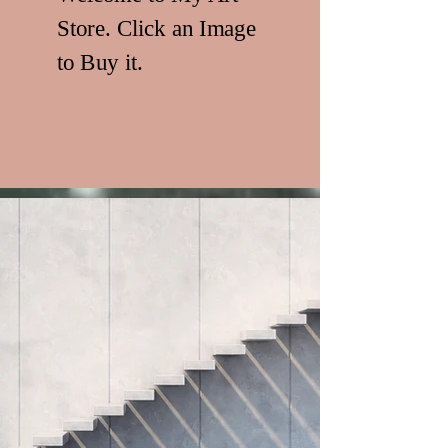
Store. Click an Image
to Buy it.